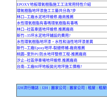
EPOXY地板環氧樹脂施工工法常用特性介紹
環氧樹脂地坪漆施工工藝共分為7步
林口--工廠水泥地坪維修.廠商推薦
水性環氧樹脂有毒嗎環氧樹脂有毒嗎
林口--社區車道地坪維修.推薦廠商
新竹--35坪水泥地坪鋪設的費用?
水性環氧樹脂地坪漆，水性和油性地坪漆差異
新竹--工廠Epoxy地坪-裂縫修補-廠商推薦
桃園--室外PU防水地坪整修工程-推薦廠商
汐止--社區停車場地坪維修.推薦廠商
台南--工廠80坪地板拋光地坪施工價格?
J2H流行雜誌
J2H
搬家公司
搬家公司
租屋
租屋
｜
｜
｜
｜
｜