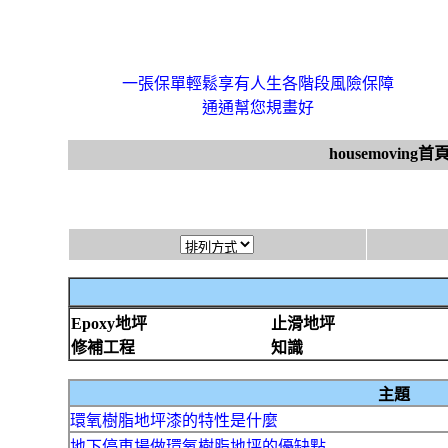
一張保單輕鬆享有人生各階段風險保障
通通幫您規畫好
housemoving首
Epoxy地坪
止滑地坪
修補工程
知識
主題
環氧樹脂地坪漆的特性是什麼
地下停車場做環氧樹脂地坪的優缺點