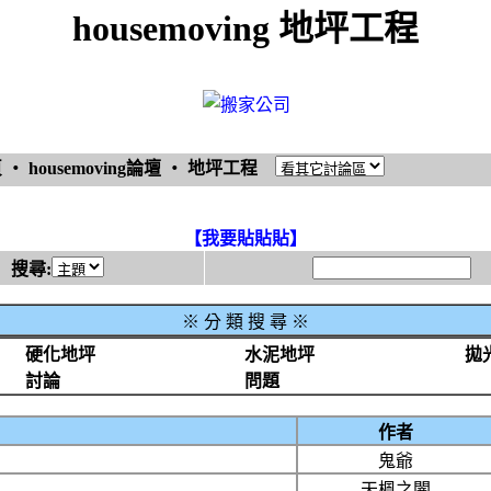
housemoving 地坪工程
頁
‧
housemoving論壇
‧
地坪工程
【我要貼貼貼】
搜尋:
※
分 類 搜 尋 ※
硬化地坪
水泥地坪
拋
討論
問題
作者
鬼爺
天楓之闇