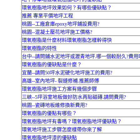
環氧樹脂地坪效果如何？有哪些優缺點？
推薦 專業平價地坪工程
桃園--工廠倉庫epoxy地坪鋪設費用?
桃園--混凝土壓花地坪施工價格?
環氧樹脂是什麼材料環氧樹脂怎樣幹得快
環氧樹酯的特性
台中--請問鋪水泥地坪或瀝青地坪.哪一個較耐久?費用
環氧樹脂的優缺點是什麼？
宜蘭--請問50坪水泥硬化地坪施工的費用?
高雄--室內地坪- 裂縫修補.推薦師傅
環氧樹脂地坪施工方案有幾個步驟
三峽--5坪浴室地板做好防水再貼磁磚.請問費用?
桃園--瓷磚地板維修換新費用?
環氧樹脂的優點有哪些？
環氧樹脂地坪有毒嗎？環氧樹脂地坪優缺點？
環氧地坪施工步驟怎麼樣帶你來了解
環氧樹脂地坪漆的優缺點