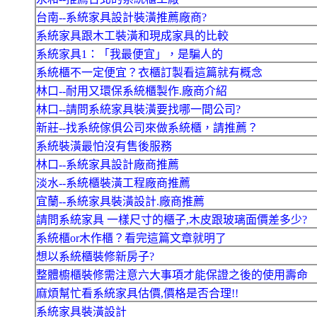
台南--系統家具設計裝潢推薦廠商?
系統家具跟木工裝潢和現成家具的比較
系統家具1：「我最便宜」，是騙人的
系統櫃不一定便宜？衣櫃訂製看這篇就有概念
林口--耐用又環保系統櫃製作.廠商介紹
林口--請問系統家具裝潢要找哪一間公司?
新莊--找系統傢俱公司來做系統櫃，請推薦？
系統裝潢最怕沒有售後服務
林口--系統家具設計廠商推薦
淡水--系統櫃裝潢工程廠商推薦
宜蘭--系統家具裝潢設計.廠商推薦
請問系統家具 一樣尺寸的櫃子,木皮跟玻璃面價差多少?
系統櫃or木作櫃？看完這篇文章就明了
想以系統櫃裝修新房子?
整體櫥櫃裝修需注意六大事項才能保證之後的使用壽命
麻煩幫忙看系統家具估價,價格是否合理!!
系統家具裝潢設計