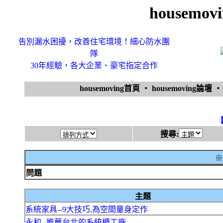
housemo
告別漏水困擾，改善住宅環境！細心防水團
隊
30年經驗，各大企業、豪宅指定合作
housemoving首頁
‧
housemoving論壇
搜尋:
※
問題
主題
系統家具--9大技巧,為空間量身定作
永和--推薦台北的系統櫃工廠