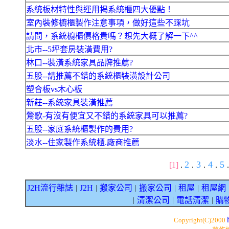
系統板材特性與運用揭系統櫃四大優點！
室內裝修櫥櫃製作注意事項，做好這些不踩坑
請問，系統櫥櫃價格貴嗎？想先大概了解一下^^
北市--5坪套房裝潢費用?
林口--裝潢系統家具品牌推薦?
五股--請推薦不錯的系統櫃裝潢設計公司
塑合板vs木心板
新莊--系統家具裝潢推薦
鶯歌-有沒有便宜又不錯的系統家具可以推薦?
五股--家庭系統櫃製作的費用?
淡水--住家製作系統櫃.廠商推薦
2
3
4
5
[1]
.
.
.
.
.
J2H流行雜誌
J2H
搬家公司
搬家公司
租屋
租屋網
｜
｜
｜
｜
｜
清潔公司
電話清潔
購
｜
｜
｜
Copyright(C)2000