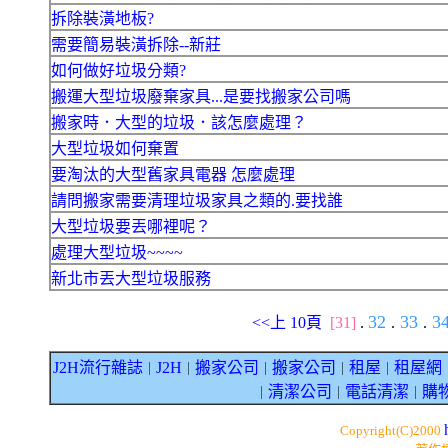
拆除裝潢地板?
需要簡易裝潢拆除--新莊
如何做好垃圾分類?
搬運大型垃圾廢棄家具...是要找搬家公司嗎
搬家時．大型的垃圾．該怎麼處理？
大型垃圾如何棄置
要淘汰的大型舊家具電器 怎麼處理
請問搬家需要清理垃圾家具之類的.要找誰
大型垃圾要丟哪裡呢？
處理大型垃圾~~~~
新北市丟大型垃圾服務
32
33
3
<<上 10頁
[31]
.
.
.
J2H流行雜誌
J2H
搬家公司
搬家公司
租屋
租屋網
｜
｜
｜
｜
｜
清潔公司
電話清潔
購
｜
｜
｜
Copyright(C)2000