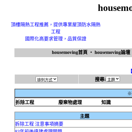
house
頂樓隔熱工程推薦，提供專業屋頂防水隔熱
工程
國際化高要求管理，品質保證
housemoving首頁
‧
housemoving論壇
搜尋:
※
拆除工程
廢棄物處理
知識
主題
拆除工程 注意事項摘要
83年前後違建處理問題