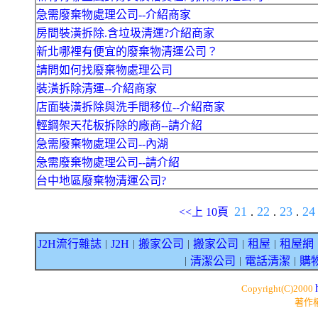
急需廢棄物處理公司--介紹商家
房間裝潢拆除.含垃圾清運?介紹商家
新北哪裡有便宜的廢棄物清運公司？
請問如何找廢棄物處理公司
裝潢拆除清運--介紹商家
店面裝潢拆除與洗手間移位--介紹商家
輕鋼架天花板拆除的廠商--請介紹
急需廢棄物處理公司--內湖
急需廢棄物處理公司--請介紹
台中地區廢棄物清運公司?
21
22
23
2
<<上 10頁
.
.
.
J2H流行雜誌
J2H
搬家公司
搬家公司
租屋
租屋網
｜
｜
｜
｜
｜
清潔公司
電話清潔
購
｜
｜
｜
Copyright(C)2000
著作