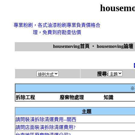
house
專業粉刷，各式油漆粉刷專業負責價格合
理，免費到府勘查估價
housemoving首頁
‧
housemoving論壇
搜尋:
※
拆除工程
廢棄物處理
知識
主題
請問裝潢拆除清運費用--關西
請問店面裝潢拆除清運費用?