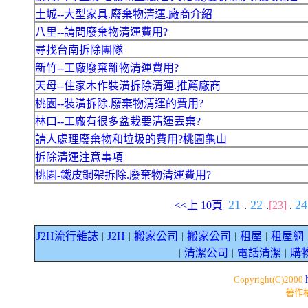
土城--大型家具.廢棄物清運.廠商介紹
八里--請問廢棄物清運費用?
尋找台南拆除團隊
新竹--工廠廢棄雜物清運費用?
天母--住家木作裝潢拆除清運.推薦廠商
桃園--裝潢拆除.廢棄物清運的費用?
林口--工廠有很多盆栽要清運丟棄?
請人處理廢棄物和垃圾的費用?桃園龜山
拆除清運注意事項
桃園-鐵皮鋼架拆除.廢棄物清運費用?
21
22
2
<<上 10頁
.
.
[23]
.
J2H流行雜誌
J2H
搬家公司
搬家公司
租屋
租屋網
｜
｜
｜
｜
｜
清潔公司
電話清潔
購
｜
｜
｜
Copyright(C)2000
著作