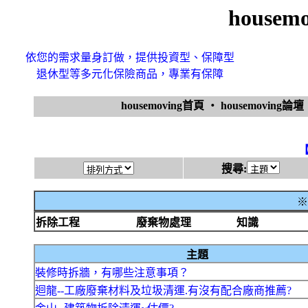
house
依您的需求量身訂做，提供投資型、保障型
退休型等多元化保險商品，專業有保障
housemoving首頁
‧
housemoving論壇
搜尋:
※
拆除工程
廢棄物處理
知識
主題
裝修時拆牆，有哪些注意事項？
迴龍--工廠廢棄材料及垃圾清運.有沒有配合廠商推薦?