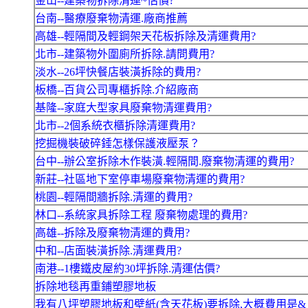
金山--建築物拆除清運~估價?
台南--醫療廢棄物清運.廠商推薦
高雄--輕隔間及輕鋼架天花板拆除及清運費用?
北市--建築物外圍廁所拆除.請問費用?
淡水--26坪快餐店裝潢拆除的費用?
板橋--百貨公司專櫃拆除.介紹廠商
基隆--家庭大型家具廢棄物清運費用?
北市--2個系統衣櫃拆除清運費用?
挖掘機裝破碎錘怎樣保護液壓泵？
台中--辦公室拆除木作裝潢.輕隔間.廢棄物清運的費用?
新莊--社區地下室停車場廢棄物清運的費用?
桃園--輕隔間牆拆除.清運的費用?
林口--系統家具拆除工程 廢棄物處理的費用?
高雄--拆除及廢棄物清運的費用?
中和--店面裝潢拆除.清運費用?
南港--1樓鐵皮屋約30坪拆除.清運估價?
拆除地毯再重鋪塑膠地板
我有八坪塑膠地板和壁紙(含天花板)要拆除,大概費用是&