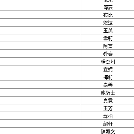
筠宸
布比
煜遠
玉英
雪莉
阿富
舜泰
楊杰州
宣妮
梅莉
嘉善
龍騎士
貞霓
玉芳
瑋柏
紹軒
陳姵文