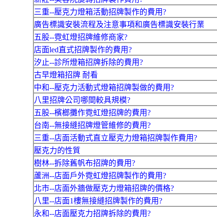
三重--壓克力燈箱活動招牌製作的費用?
廣告標識安裝流程及注意事項和廣告標識安裝行業
五股--霓虹燈招牌維修商家?
店面led直式招牌製作的費用?
汐止--診所燈箱招牌拆除的費用?
古早燈箱招牌 耐看
中和--壓克力活動式燈箱招牌製做的費用?
八里招牌公司哪間較具規模?
五股--檳榔攤作霓虹燈招牌的費用?
台南--無接縫招牌燈管維修的費用?
三重--店面活動式直立壓克力燈箱招牌製作費用?
壓克力的性質
樹林--拆除舊帆布招牌的費用?
蘆洲--店面戶外霓虹燈招牌製作的費用?
北市--店面外牆做壓克力燈箱招牌的價格?
八里--店面1樓無接縫招牌製作的費用?
永和--店面壓克力招牌拆除的費用?