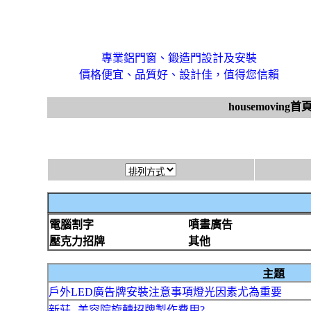
專業鋁門窗、鍛造門設計及安裝
價格便宜、品質好、設計佳，值得您信賴
housemoving首
電腦割字
噴畫廣告
壓克力招牌
其他
主題
戶外LED廣告牌安裝注意事項燈光因素尤為重要
新莊--美容院旋轉招牌製作費用?