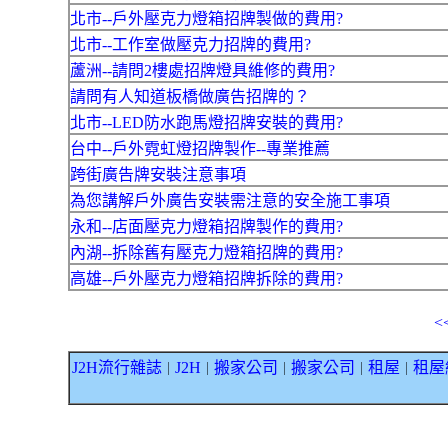
北市--戶外壓克力燈箱招牌製做的費用?
北市--工作室做壓克力招牌的費用?
蘆洲--請問2樓處招牌燈具維修的費用?
請問有人知道板橋做廣告招牌的？
北市--LED防水跑馬燈招牌安裝的費用?
台中--戶外霓虹燈招牌製作--專業推薦
跨街廣告牌安裝注意事項
為您講解戶外廣告安裝需注意的安全施工事項
永和--店面壓克力燈箱招牌製作的費用?
內湖--拆除舊有壓克力燈箱招牌的費用?
高雄--戶外壓克力燈箱招牌拆除的費用?
<
J2H流行雜誌
J2H
搬家公司
搬家公司
租屋
租屋
｜
｜
｜
｜
｜