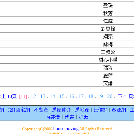
盈珠
秋芳
仁威
劉思翰
翊榮
詠梅
三叔公
甜心小喵
瑞玲
麗萍
奕謙
12
13
14
15
16
17
18
19
20
<上 10頁
[11]
.
.
.
.
.
.
.
.
.
.
下21 頁
網
J2H凶宅網
不動產
房屋仲介
房地產
比價網
客源網
｜
｜
｜
｜
｜
｜
｜
內裝潢
｜
代書
｜
抓漏
housemoving
Copyright(C)2000
All Rights Reserved