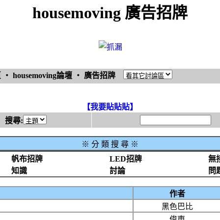
housemoving 廣告招牌
頁
‧
housemoving論壇
‧
廣告招牌
【我要貼貼貼】
搜尋:
※
分 類 搜 尋 ※
帆布招牌
LED招牌
無
知識
討論
問
作者
黑色巴比
俊東