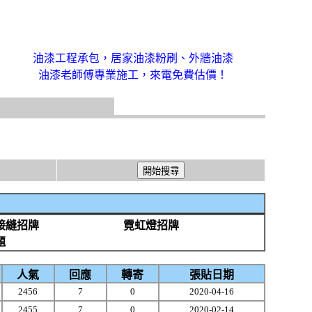
油漆工程承包，居家油漆粉刷、外牆油漆
油漆老師傅專業施工，來電免費估價！
接縫招牌
霓虹燈招牌
題
人氣
回應
轉寄
張貼日期
2456
7
0
2020-04-16
2455
7
0
2020-02-14