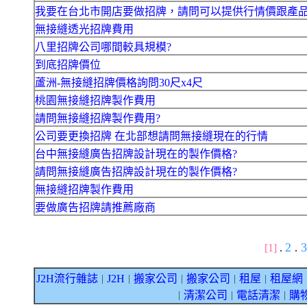
我要在台北市開店要做招牌，請問可以提供行情價跟產
無接縫透光招牌費用
八里招牌公司哪間較具規模?
到底招牌價位
蘆洲-無接縫招牌價格詢問30尺x4尺
桃園無接縫招牌製作費用
請問無接縫招牌製作費用?
公司要更換招牌 在北部想請問無接縫現在的行情
台中無接縫廣告招牌設計現在的製作價格?
請問無接縫廣告招牌設計現在的製作價格?
無接縫招牌製作費用
要做廣告招牌請推薦廠商
2
[1]
.
.
J2H流行雜誌
J2H
搬家公司
搬家公司
租屋
租屋網
｜
｜
｜
｜
｜
清潔公司
電話清潔
購
｜
｜
｜