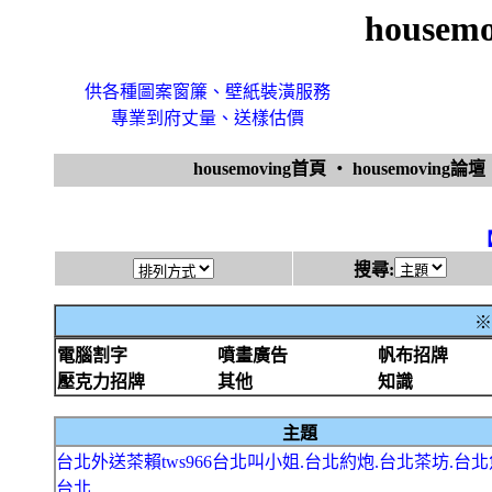
house
供各種圖案窗簾、壁紙裝潢服務
專業到府丈量、送樣估價
housemoving首頁
‧
housemoving論壇
搜尋:
※
電腦割字
噴畫廣告
帆布招牌
壓克力招牌
其他
知識
主題
台北外送茶賴tws966台北叫小姐.台北約炮.台北茶坊.台北
台北