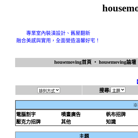
house
專業室內裝潢設計、舊屋翻新
融合美感與實用，全面營造溫馨好宅！
housemoving首頁
‧
housemoving論壇
搜尋:
※
電腦割字
噴畫廣告
帆布招牌
壓克力招牌
其他
知識
主題