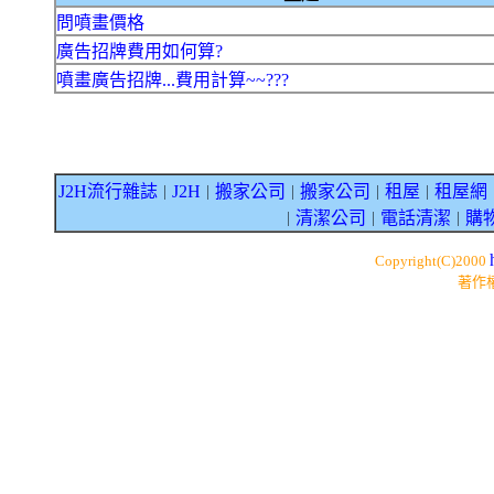
問噴畫價格
廣告招牌費用如何算?
噴畫廣告招牌...費用計算~~???
J2H流行雜誌
J2H
搬家公司
搬家公司
租屋
租屋網
｜
｜
｜
｜
｜
清潔公司
電話清潔
購
｜
｜
｜
Copyright(C)2000
著作