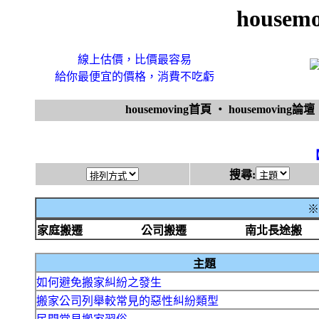
house
線上估價，比價最容易
給你最便宜的價格，消費不吃虧
housemoving首頁
‧
housemoving論壇
搜尋:
※
家庭搬遷
公司搬遷
南北長途搬
主題
如何避免搬家糾紛之發生
搬家公司列舉較常見的惡性糾紛類型