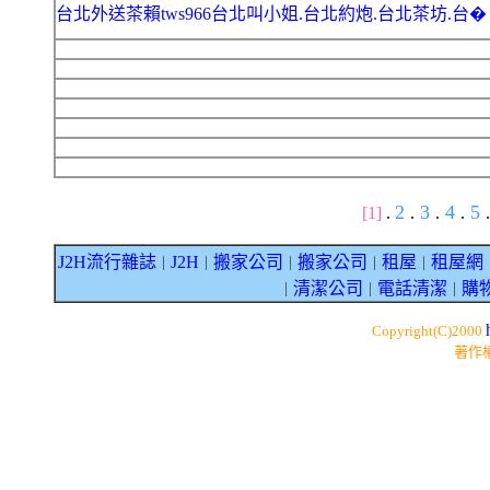
台北外送茶賴tws966台北叫小姐.台北約炮.台北茶坊.台�
2
3
4
5
[1]
.
.
.
.
.
J2H流行雜誌
J2H
搬家公司
搬家公司
租屋
租屋網
｜
｜
｜
｜
｜
清潔公司
電話清潔
購
｜
｜
｜
Copyright(C)2000
著作