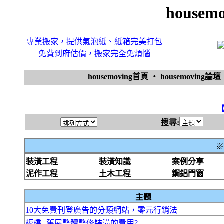
house
專業搬家，提供氣泡紙、紙箱完美打包
免費到府估價，搬家完全免煩惱
housemoving首頁
‧
housemoving論壇
搜尋:
※
裝潢工程
裝潢知識
案例分享
泥作工程
土木工程
鋼鋁門窗
主題
10大免費刊登廣告的分類網站，零元行銷法
板橋--舊屋整體整修裝潢的費用?